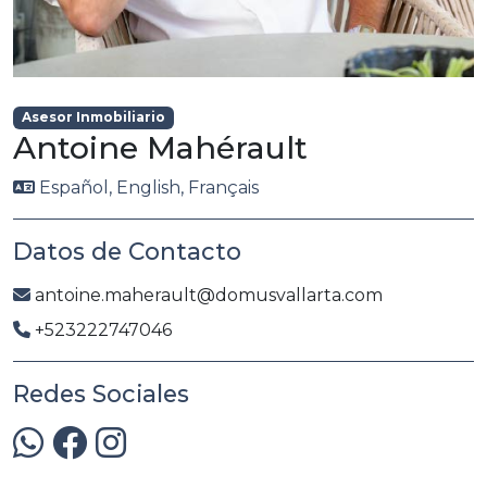
Asesor Inmobiliario
Antoine Mahérault
Español, English, Français
Datos de Contacto
antoine.maherault@domusvallarta.com
+523222747046
Redes Sociales