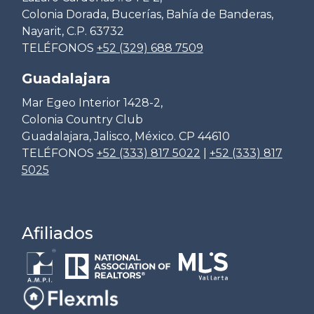
Colonia Dorada, Bucerías, Bahía de Banderas,
Nayarit, C.P. 63732
TELÉFONOS
+52 (329) 688 7509
Guadalajara
Mar Egeo Interior 1428-2,
Colonia Country Club
Guadalajara, Jalisco, México. CP 44610
TELÉFONOS
+52 (333) 817 5022
|
+52 (333) 817
5025
Afiliados