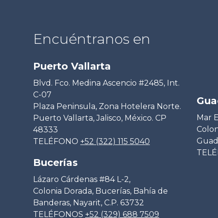
Encuéntranos en
Puerto Vallarta
Blvd. Fco. Medina Ascencio #2485, Int.
C-07
Gua
Plaza Peninsula, Zona Hotelera Norte.
Mar E
Puerto Vallarta, Jalisco, México. CP
Colon
48333
Guada
TELÉFONO
+52 (322) 115 5040
TEL
Bucerías
Lázaro Cárdenas #84 L-2,
Colonia Dorada, Bucerías, Bahía de
Banderas, Nayarit, C.P. 63732
TELÉFONOS
+52 (329) 688 7509