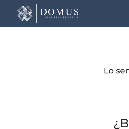
Lo sen
¿B