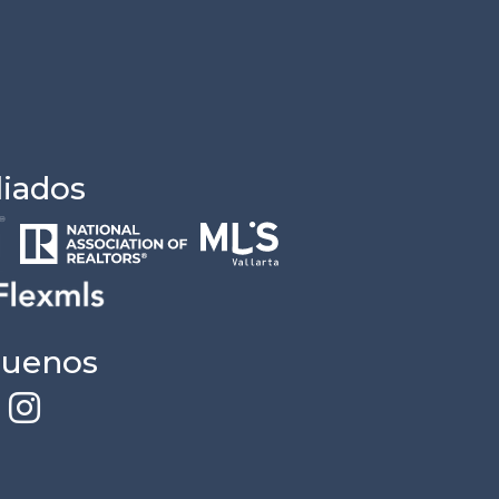
liados
guenos