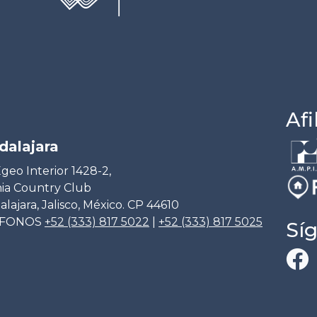
Afi
dalajara
geo Interior 1428-2,
ia Country Club
lajara, Jalisco, México. CP 44610
ÉFONOS
+52 (333) 817 5022
|
+52 (333) 817 5025
Sí