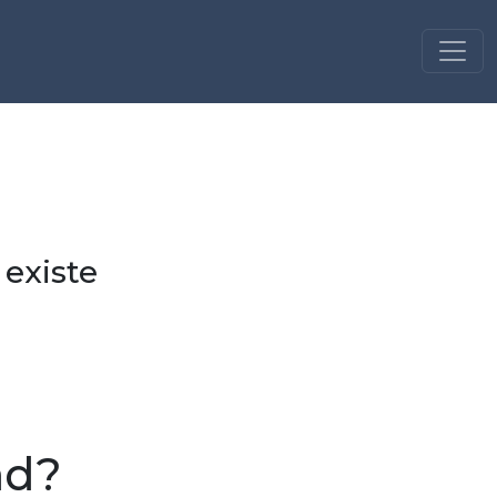
 existe
ad?